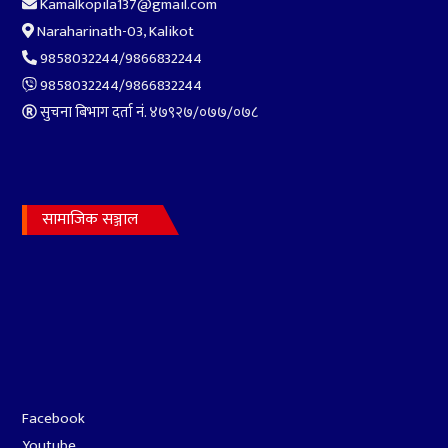
Kamalkopila137@gmail.com
Naraharinath-03, Kalikot
9858032244/9866832244
9858032244/9866832244
सुचना बिभाग दर्ता नं. ४७९२७‍/०७७/०७८
सामाजिक सञ्जाल
Facebook
Youtube