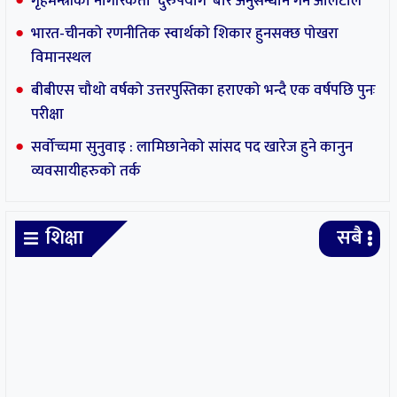
गृहमन्त्रीको नागरिकता ‘दुरुपयोग’ बारे अनुसन्धान गर्न आलटाल
भारत-चीनको रणनीतिक स्वार्थको शिकार हुनसक्छ पोखरा
विमानस्थल
बीबीएस चौथो वर्षको उत्तरपुस्तिका हराएको भन्दै एक वर्षपछि पुनः
परीक्षा
सर्वोच्चमा सुनुवाइ : लामिछानेको सांसद पद खारेज हुने कानुन
व्यवसायीहरुको तर्क
शिक्षा
सबै