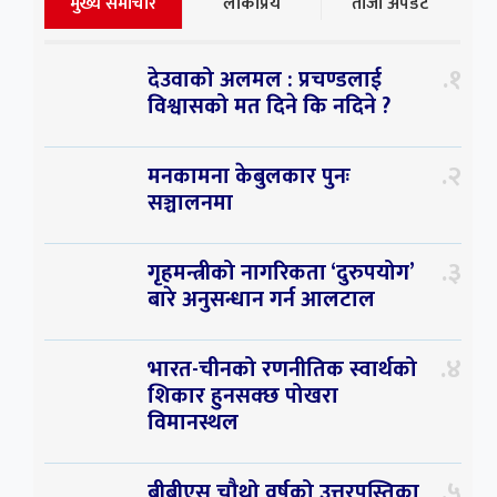
मुख्य समाचार
लोकप्रिय
ताजा अपडेट
१
देउवाको अलमल : प्रचण्डलाई
विश्वासको मत दिने कि नदिने ?
२
मनकामना केबुलकार पुनः
सञ्चालनमा
३
गृहमन्त्रीको नागरिकता ‘दुरुपयोग’
बारे अनुसन्धान गर्न आलटाल
४
भारत-चीनको रणनीतिक स्वार्थको
शिकार हुनसक्छ पोखरा
विमानस्थल
५
बीबीएस चौथो वर्षको उत्तरपुस्तिका