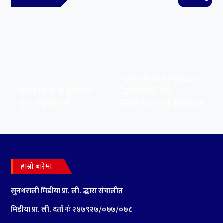
गृहमन्त्रीको नागरिकता
मनकामना केबुलकार
‘दुरुपयोग’ बारे
पुनः सञ्चालनमा
अनुसन्धान गर्न आलटाल
हाम्रो बारेमा
सुनथराली मिडीया प्रा.
ली. द्धारा संचालीत
मिडीया प्रा. ली. दर्ता नंः २४७९२७‍/०७७/०७८