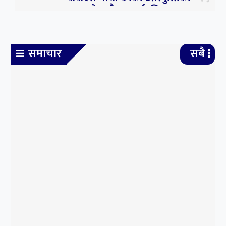
हराएको भन्दै एक वर्षपछि पुनः
परीक्षा
६
समाचार
सबै
सर्वोच्चमा सुनुवाइ : लामिछानेको
सांसद पद खारेज हुने कानुन
व्यवसायीहरुको तर्क
७
संसदको पहिलो बैठकका एजेण्डा
तय गर्न सर्वदलीय बैठक