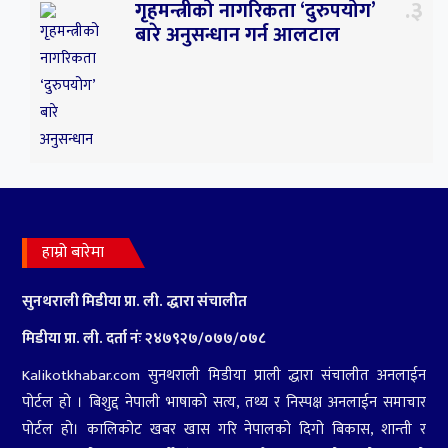
३
गृहमन्त्रीको नागरिकता ‘दुरुपयोग’
बारे अनुसन्धान गर्न आलटाल
४
भारत-चीनको रणनीतिक स्वार्थको
हाम्रो बारेमा
शिकार हुनसक्छ पोखरा
विमानस्थल
सुनथराली मिडीया प्रा.
ली. द्धारा संचालीत
मिडीया प्रा. ली. दर्ता नंः २४७९२७‍/०७७/०७८
Kalikotkhabar.com सुनथराली मिडीया प्राली द्धारा संचालीत अनलाईन
पोर्टल हो । बिशुद्द नेपाली भाषाको सत्य, तथ्य र निस्पक्ष अनलाईन समाचार
पोर्टल हो। कालिकोट खबर खास गरि नेपालको दिगो बिकास, शान्ती र