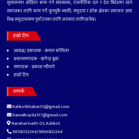
सुसासनमा जोडिएर काम गर्ने संघसस्था, राजनीतिक दल र देश बिदेशमा रहने
समाजका लागि काम गर्ने जुनसुकै व्यक्ती, समुदाय र हरेक क्षेत्रका समाचार आम
विश्व समुदायसम्म पुर्याउनका लागि अनवरत लागिरहनेछ।
५
बीबीएस चौथो वर्षको उत्तरपुस्तिका
हराएको भन्दै एक वर्षपछि पुनः
परीक्षा
हाम्रो टिम
अध्यक्ष/ प्रकाशक - कमल कोपिला
६
सर्वोच्चमा सुनुवाइ : लामिछानेको
प्रधानसम्पादक - खगेन्द्र बुढा
सांसद पद खारेज हुने कानुन
सम्पादक - प्रकाश न्यौपाने
व्यवसायीहरुको तर्क
हाम्रो टिम
सम्पर्क
Kalikotkhabar01@gmail.com
Kamalkopila137@gmail.com
Naraharinath-03, Kalikot
9858032244/9866832244