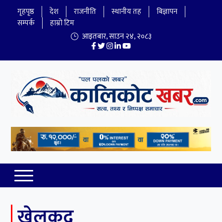
गृहपृष्ठ
देश
राजनीति
स्थानीय तह
बिज्ञापन
सम्पर्क
हाम्रो टिम
आइतबार
,
साउन
२४
,
२०८३
Kalikot Khabar
Online NewsPortal
खेलकुद