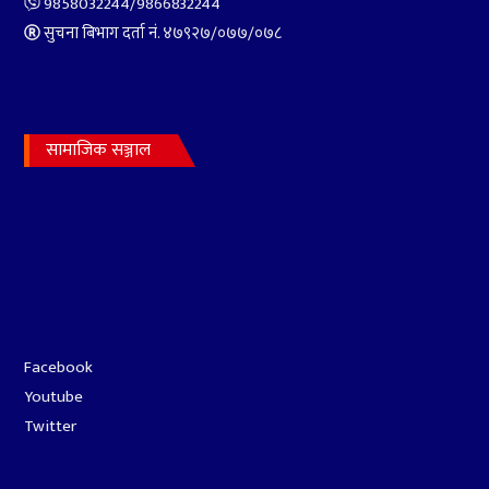
9858032244/9866832244
सुचना बिभाग दर्ता नं. ४७९२७‍/०७७/०७८
७
संसदको पहिलो बैठकका एजेण्डा
तय गर्न सर्वदलीय बैठक
सामाजिक सञ्जाल
Facebook
Youtube
Twitter