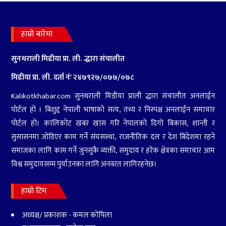
३
गृहमन्त्रीको नागरिकता ‘दुरुपयोग’
बारे अनुसन्धान गर्न आलटाल
हाम्रो बारेमा
सुनथराली मिडीया प्रा.
ली. द्धारा संचालीत
मिडीया प्रा. ली. दर्ता नंः २४७९२७‍/०७७/०७८
Kalikotkhabar.com सुनथराली मिडीया प्राली द्धारा संचालीत अनलाईन
पोर्टल हो । बिशुद्द नेपाली भाषाको सत्य, तथ्य र निस्पक्ष अनलाईन समाचार
४
भारत-चीनको रणनीतिक स्वार्थको
पोर्टल हो। कालिकोट खबर खास गरि नेपालको दिगो बिकास, शान्ती र
शिकार हुनसक्छ पोखरा
सुसासनमा जोडिएर काम गर्ने संघसस्था, राजनीतिक दल र देश बिदेशमा रहने
विमानस्थल
समाजका लागि काम गर्ने जुनसुकै व्यक्ती, समुदाय र हरेक क्षेत्रका समाचार आम
विश्व समुदायसम्म पुर्याउनका लागि अनवरत लागिरहनेछ।
हाम्रो टिम
अध्यक्ष/ प्रकाशक - कमल कोपिला