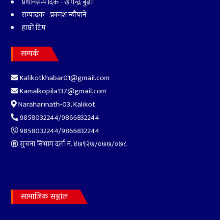
प्रधानसम्पादक - खगेन्द्र बुढा
सम्पादक - प्रकाश न्यौपाने
हाम्रो टिम
५
बीबीएस चौथो वर्षको
उत्तरपुस्तिका हराएको भन्दै एक
सम्पर्क
वर्षपछि पुनः परीक्षा
Kalikotkhabar01@gmail.com
Kamalkopila137@gmail.com
Naraharinath-03, Kalikot
9858032244/9866832244
9858032244/9866832244
सुचना बिभाग दर्ता नं. ४७९२७‍/०७७/०७८
६
सर्वोच्चमा सुनुवाइ : लामिछानेको
सांसद पद खारेज हुने कानुन
सामाजिक सञ्जाल
व्यवसायीहरुको तर्क