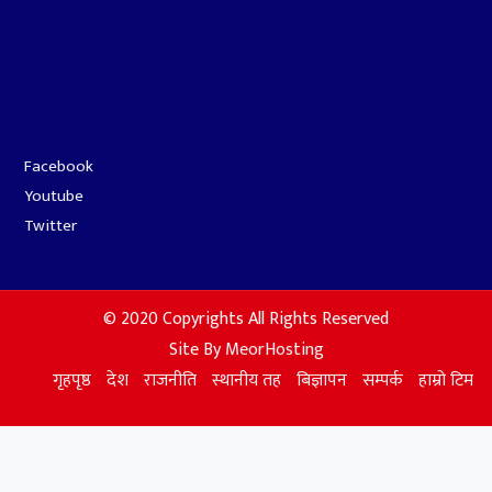
Facebook
Youtube
Twitter
७
संसदको पहिलो बैठकका एजेण्डा
तय गर्न सर्वदलीय बैठक
© 2020 Copyrights All Rights Reserved
Site By
MeorHosting
गृहपृष्ठ
देश
राजनीति
स्थानीय तह
बिज्ञापन
सम्पर्क
हाम्रो टिम