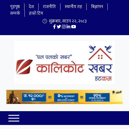
गृहपृष्ठ
देश
राजनीति
स्थानीय तह
बिज्ञापन
सम्पर्क
हाम्रो टिम
शुक्रबार
,
साउन
२२
,
२०८३
Kalikot Khabar
Online NewsPortal