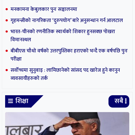
देउवाको अलमल : प्रचण्डलाई विश्वासको मत दिने कि
नदिने ?
मनकामना केबुलकार पुनः सञ्चालनमा
गृहमन्त्रीको नागरिकता ‘दुरुपयोग’ बारे अनुसन्धान गर्न आलटाल
भारत-चीनको रणनीतिक स्वार्थको शिकार हुनसक्छ पोखरा
विमानस्थल
बीबीएस चौथो वर्षको उत्तरपुस्तिका हराएको भन्दै एक वर्षपछि पुनः
परीक्षा