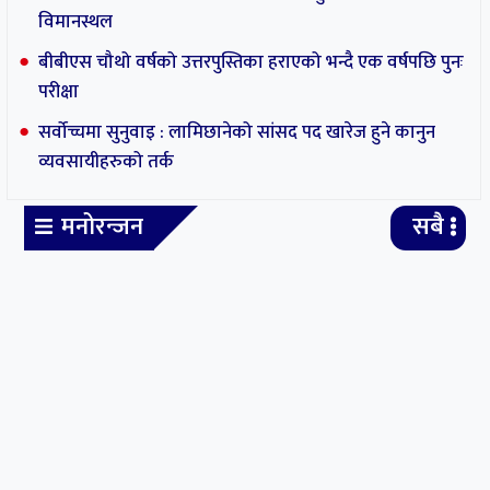
देउवाको अलमल : प्रचण्डलाई विश्वासको मत दिने
कि नदिने ?
मनकामना केबुलकार पुनः सञ्चालनमा
गृहमन्त्रीको नागरिकता ‘दुरुपयोग’ बारे
अनुसन्धान गर्न आलटाल