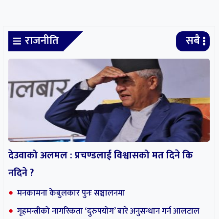
मनकामना केबुलकार पुनः सञ्चालनमा
गृहमन्त्रीको नागरिकता ‘दुरुपयोग’ बारे अनुसन्धान गर्न आलटाल
भारत-चीनको रणनीतिक स्वार्थको शिकार हुनसक्छ पोखरा
विमानस्थल
बीबीएस चौथो वर्षको उत्तरपुस्तिका हराएको भन्दै एक वर्षपछि पुनः
परीक्षा
सर्वोच्चमा सुनुवाइ : लामिछानेको सांसद पद खारेज हुने कानुन
व्यवसायीहरुको तर्क
अर्थ/वाणिज्य
सबै