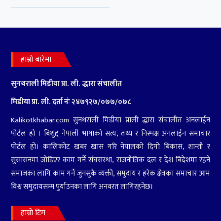
विश्व समुदायसम्म पुर्याउनका लागि अनवरत लागिरहनेछ।
हाम्रो टिम
अध्यक्ष/ प्रकाशक - कमल कोपिला
प्रधानसम्पादक - खगेन्द्र बुढा
सम्पादक - प्रकाश न्यौपाने
हाम्रो टिम
सम्पर्क
Kalikotkhabar01@gmail.com
Kamalkopila137@gmail.com
Naraharinath-03, Kalikot
9858032244/9866832244
9858032244/9866832244
सुचना बिभाग दर्ता नं. ४७९२७‍/०७७/०७८