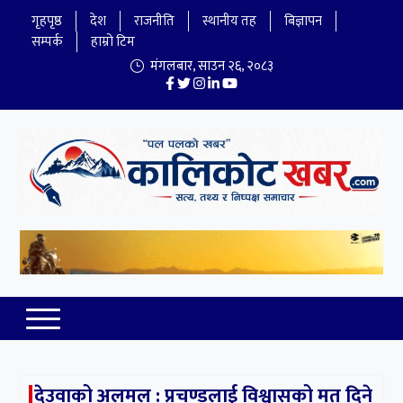
गृहपृष्ठ
देश
राजनीति
स्थानीय तह
बिज्ञापन
सम्पर्क
हाम्रो टिम
मंगलबार
,
साउन
२६
,
२०८३
Kalikot Khabar
Online NewsPortal
देउवाको अलमल : प्रचण्डलाई विश्वासको मत दिने