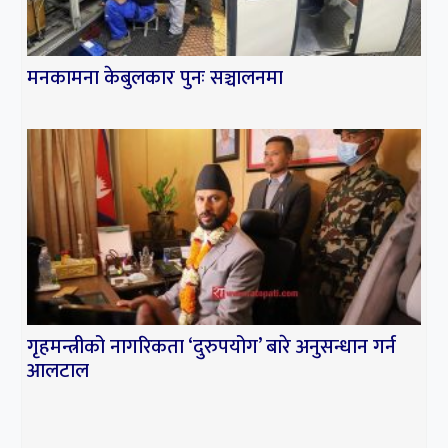
सांसद पद खारेज हुने कानुन
व्यवसायीहरुको तर्क
मनकामना केबुलकार पुनः सञ्चालनमा
७
संसदको पहिलो बैठकका एजेण्डा
तय गर्न सर्वदलीय बैठक
गृहमन्त्रीको नागरिकता ‘दुरुपयोग’ बारे अनुसन्धान गर्न
आलटाल