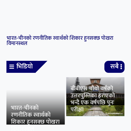
सर्वोच्चमा सुनुवाइ :
परीक्षा
लामिछानेको सांसद पद
खारेज हुने कानुन
व्यवसायीहरुको तर्क
हाम्रो बारेमा
सुनथराली मिडीया प्रा.
ली. द्धारा संचालीत
मिडीया प्रा. ली. दर्ता नंः २४७९२७‍/०७७/०७८
Kalikotkhabar.com सुनथराली मिडीया प्राली द्धारा संचालीत अनलाईन
पोर्टल हो । बिशुद्द नेपाली भाषाको सत्य, तथ्य र निस्पक्ष अनलाईन समाचार
पोर्टल हो। कालिकोट खबर खास गरि नेपालको दिगो बिकास, शान्ती र
सुसासनमा जोडिएर काम गर्ने संघसस्था, राजनीतिक दल र देश बिदेशमा रहने
समाजका लागि काम गर्ने जुनसुकै व्यक्ती, समुदाय र हरेक क्षेत्रका समाचार आम