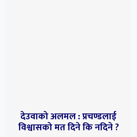
देउवाको अलमल : प्रचण्डलाई
विश्वासको मत दिने कि नदिने ?
भारत-चीनको रणनीतिक स्वार्थको शिकार हुनसक्छ
पोखरा विमानस्थल
बीबीएस चौथो वर्षको उत्तरपुस्तिका हराएको भन्दै एक
वर्षपछि पुनः परीक्षा
सर्वोच्चमा सुनुवाइ : लामिछानेको सांसद पद खारेज हुने
कानुन व्यवसायीहरुको तर्क
संसदको पहिलो बैठकका एजेण्डा तय गर्न सर्वदलीय
बैठक