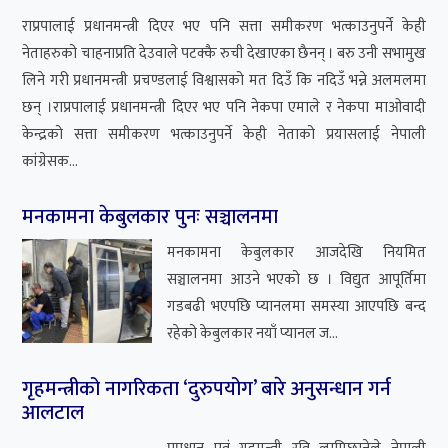
गृहमन्त्रीको नागरिकता ‘दुरुपयोग’ बारे अनुसन्धान गर्न
आलटाल
पप्रधान एवं गृहमन्त्री रवि लामिछानेले नेपाली
नागरिकता दुरुपयोग गरेको उजुरी जिल्ला प्रहरी
परिसर टेकुमा विचाराधीन छ । सन् २०१४ मा रविले
अमेरिक...
भारत-चीनको रणनीतिक स्वार्थको शिकार हुनसक्छ
पोखरा विमानस्थल
बुद्ध एयर १७ पुसमा उद्घाटन भएको पोखरा
अन्तर्राष्ट्रिय विमानस्थलबाट तुरुन्तै भारतको
वनारसमा उडान भर्न चाहन्छ । २८ कात्तिकमा नै
बुद्धले पोखरा–...
बीबीएस चौथो वर्षको उत्तरपुस्तिका हराएको भन्दै एक