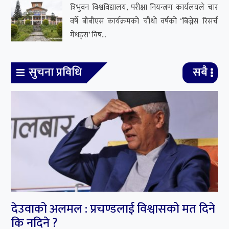
देउवाको अलमल : प्रचण्डलाई विश्वासको मत दिने
कि नदिने ?
राप्रपालाई प्रधानमन्त्री दिएर भए पनि सत्ता समीकरण भत्काउनुपर्ने केही
नेताहरुको चाहनाप्रति देउवाले पटक्कै रुची देखाएका छैनन् । बरु उनी सभामुख
लिने गरी प्रधानमन्त्री प्रचण्डलाई विश्वासको मत दिउँ कि नदिउँ भन्ने अलमलमा
छन् ।राप्रपालाई प्रधानमन्त्री दिएर भए पनि नेकपा एमाले र नेकपा माओवादी
केन्द्रको सत्ता समीकरण भत्काउनुपर्ने केही नेताको प्रयासलाई नेपाली
कांग्रेसक...
मनकामना केबुलकार पुनः सञ्चालनमा
मनकामना केबुलकार आजदेखि नियमित
सञ्चालनमा आउने भएको छ । विद्युत आपूर्तिमा
गडबढी भएपछि प्यानलमा समस्या आएपछि बन्द
रहेको केबुलकार नयाँ प्यानल ज...