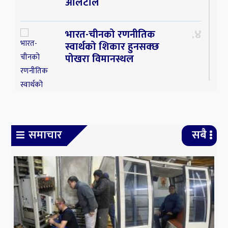
आलटाल
४
भारत-चीनको रणनीतिक
स्वार्थको शिकार हुनसक्छ
पोखरा विमानस्थल
समाचार
सबै
५
बीबीएस चौथो वर्षको
उत्तरपुस्तिका हराएको भन्दै एक
वर्षपछि पुनः परीक्षा
६
सर्वोच्चमा सुनुवाइ : लामिछानेको