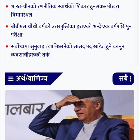
देउवाको अलमल : प्रचण्डलाई विश्वासको मत दिने कि
नदिने ?
मनकामना केबुलकार पुनः सञ्चालनमा
गृहमन्त्रीको नागरिकता ‘दुरुपयोग’ बारे अनुसन्धान गर्न आलटाल
भारत-चीनको रणनीतिक स्वार्थको शिकार हुनसक्छ पोखरा
विमानस्थल
बीबीएस चौथो वर्षको उत्तरपुस्तिका हराएको भन्दै एक वर्षपछि पुनः
परीक्षा
सर्वोच्चमा सुनुवाइ : लामिछानेको सांसद पद खारेज हुने कानुन
व्यवसायीहरुको तर्क