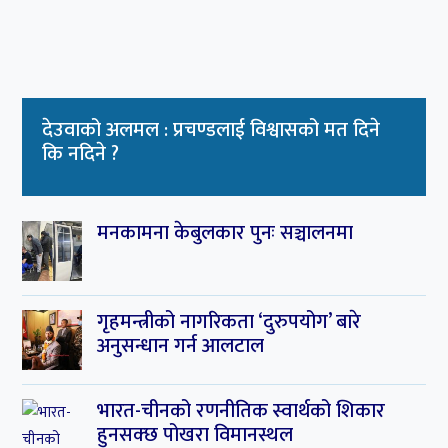
भारत-चीनको रणनीतिक स्वार्थको शिकार
हुनसक्छ पोखरा विमानस्थल
बीबीएस चौथो वर्षको उत्तरपुस्तिका हराएको
भन्दै एक वर्षपछि पुनः परीक्षा
सर्वोच्चमा सुनुवाइ : लामिछानेको सांसद पद
खारेज हुने कानुन व्यवसायीहरुको तर्क