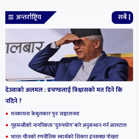
मनकामना केबुलकार पुनः सञ्चालनमा
गृहमन्त्रीको नागरिकता ‘दुरुपयोग’ बारे अनुसन्धान गर्न आलटाल
भारत-चीनको रणनीतिक स्वार्थको शिकार हुनसक्छ पोखरा
विमानस्थल
बीबीएस चौथो वर्षको उत्तरपुस्तिका हराएको भन्दै एक वर्षपछि पुनः
परीक्षा
सर्वोच्चमा सुनुवाइ : लामिछानेको सांसद पद खारेज हुने कानुन
व्यवसायीहरुको तर्क
मनोरन्जन
सबै