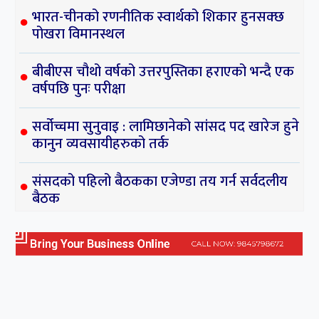
राजनीति
सबै
देउवाको अलमल : प्रचण्डलाई विश्वासको मत दिने कि
नदिने ?