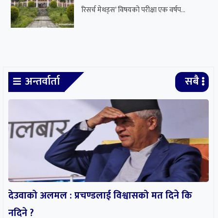
देउवाको अलमल : प्रचण्डलाई विश्वासको मत दिने कि
नदिने ?
मनकामना केबुलकार पुनः सञ्चालनमा
गृहमन्त्रीको नागरिकता ‘दुरुपयोग’ बारे अनुसन्धान गर्न आलटाल
भारत-चीनको रणनीतिक स्वार्थको शिकार हुनसक्छ पोखरा
विमानस्थल
बीबीएस चौथो वर्षको उत्तरपुस्तिका हराएको भन्दै एक वर्षपछि पुनः
परीक्षा
सर्वोच्चमा सुनुवाइ : लामिछानेको सांसद पद खारेज हुने कानुन
व्यवसायीहरुको तर्क
शिक्षा
सबै