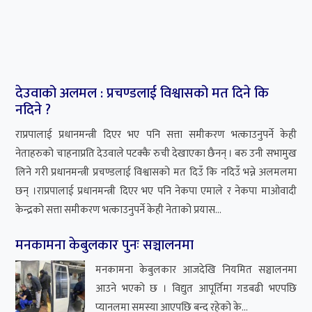
मनकामना केबुलकार आजदेखि नियमित सञ्चालनमा
आउने भएको छ । विद्युत आपूर्तिमा गडबढी भएपछि
प्यानलमा समस्या आएपछि बन्द रहेको के...
गृहमन्त्रीको नागरिकता ‘दुरुपयोग’ बारे अनुसन्धान गर्न
आलटाल
पप्रधान एवं गृहमन्त्री रवि लामिछानेले नेपाली नागरिकता
दुरुपयोग गरेको उजुरी जिल्ला प्रहरी परिसर टेकुमा
विचाराधीन छ । सन् ...
भारत-चीनको रणनीतिक स्वार्थको शिकार हुनसक्छ
पोखरा विमानस्थल
बुद्ध एयर १७ पुसमा उद्घाटन भएको पोखरा अन्तर्राष्ट्रिय
विमानस्थलबाट तुरुन्तै भारतको वनारसमा उडान भर्न
चाहन्छ । २८ कात्तिक...