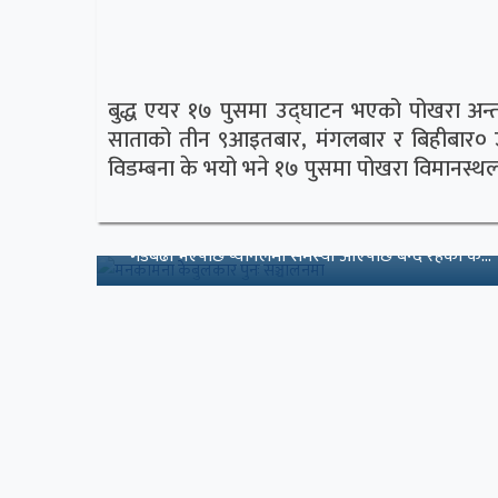
बुद्ध एयर १७ पुसमा उद्घाटन भएको पोखरा अन्तर्
ि
साताको तीन ९आइतबार, मंगलबार र बिहीबार० उडा
विडम्बना के भयो भने १७ पुसमा पोखरा विमानस्थल
मनकामना केबुलकार पुनः सञ्चालनमा
हनाप्रति
मनकामना केबुलकार आजदेखि नियमित सञ्चालनमा आउने भएको
गडबढी भएपछि प्यानलमा समस्या आएपछि बन्द रहेको के...