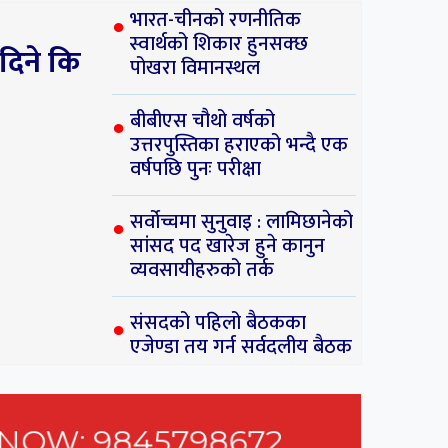
भारत-चीनको रणनीतिक
स्वार्थको शिकार हुनसक्छ
दिने कि
पोखरा विमानस्थल
४
नीतिक
बीबीएस चौथो वर्षको
हुनसक्छ
उत्तरपुस्तिका हराएको भन्दै एक
वर्षपछि पुनः परीक्षा
सर्वोच्चमा सुनुवाइ : लामिछानेको
सांसद पद खारेज हुने कानुन
व्यवसायीहरुको तर्क
संसदको पहिलो बैठकका
एजेण्डा तय गर्न सर्वदलीय बैठक
५
को
एको
ुनः