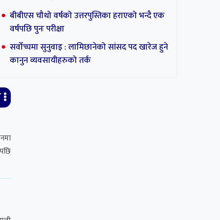
बीबीएस चौथो वर्षको उत्तरपुस्तिका हराएको भन्दै एक
वर्षपछि पुनः परीक्षा
७
ैठकका
सर्वोच्चमा सुनुवाइ : लामिछानेको सांसद पद खारेज हुने
्वदलीय
कानुन व्यवसायीहरुको तर्क
ै
लनमा
एपछि
न