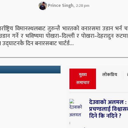
Prince Singh,
2:28 pm
राष्ट्रिय विमानस्थलबाट तुरुन्तै भारतको वनारसमा उडान भर्न च
गृहमन्त्रीको नागरिकता
न गर्ने र भविष्यमा पोखरा–दिल्ली र पोखरा–देहरादुन रुटमा 
 उद्घाटनकै दिन बनारसबाट चार्टर्ड…
आलटाल
 छ । विद्युत आपूर्तिमा
पप्रधान एवं गृहमन्त्री रवि लामिछान
परिसर टेकुमा विचाराधीन छ । सन् .
मुख्य
लोकप्रिय
समाचार
देउवाको अलमल :
प्रचण्डलाई विश्वा
दिने कि नदिने ?