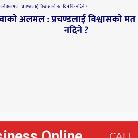
उवाको अलमल : प्रचण्डलाई विश्वासको मत 
नदिने ?
भारत-चीनको रण
स्वार्थको शिकार 
पोखरा विमानस्थल
बीबीएस चौथो वर्ष
उत्तरपुस्तिका हरा
भन्दै एक वर्षपछि प
परीक्षा