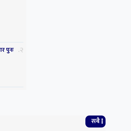
२
र पुनः
३
िकता
ुसन्धान
सबै