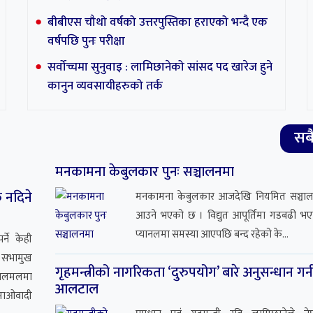
बीबीएस चौथो वर्षको उत्तरपुस्तिका हराएको भन्दै एक
वर्षपछि पुनः परीक्षा
संसदको पहिलो ब
सर्वोच्चमा सुनुवाइ : लामिछानेको सांसद पद खारेज हुने
एजेण्डा तय गर्न सर
बैठक
कानुन व्यवसायीहरुको तर्क
सब
मनकामना केबुलकार पुनः सञ्चालनमा
 नदिने
मनकामना केबुलकार आजदेखि नियमित सञ्चा
आउने भएको छ । विद्युत आपूर्तिमा गडबढी भ
प्यानलमा समस्या आएपछि बन्द रहेको के...
्ने केही
नी सभामुख
गृहमन्त्रीको नागरिकता ‘दुरुपयोग’ बारे अनुसन्धान गर्
ने अलमलमा
आलटाल
 माओवादी