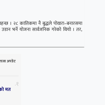
ाहन्छ । २८ कात्तिकमा नै बुद्धले पोखरा–बनारसमा
 ‘दुरुपयोग’ बारे अनुसन्धान गर्न
भारत-
उडान भर्ने योजना सार्वजनिक गरेको थियो । तर,
पोखरा
ेले नेपाली नागरिकता दुरुपयोग गरेको उजुरी जिल्ला प्रहरी
बुद्ध एयर 
..
वनारसमा उड
ताजा अपडेट
१
सको मत