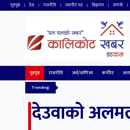
गृहपृष्ठ
देश
राजनीति
स्थानीय तह
बिज्ञापन
सम्पर्क
Kalikot Khabar
Online NewsPortal
गृहपृष्ठ
राजनीति
अर्थ/वाणिज्य
कर्पोरेट
अन्तर
Trending:
देउवाको अलमल 