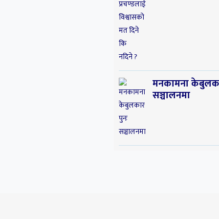
मनकामना केबुलका
सञ्चालनमा
गृहमन्त्रीको नागर
‘दुरुपयोग’ बारे अन
गर्न आलटाल