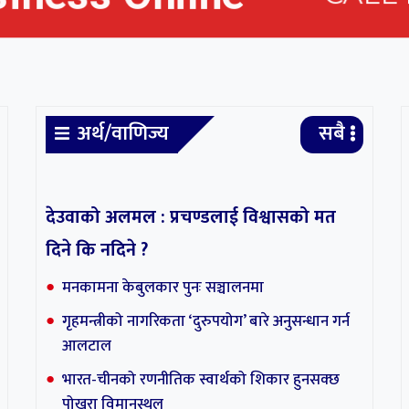
अर्थ/वाणिज्य
सबै
सर्वोच्चमा सुनुवाइ :
लामिछानेको सांस
देउवाको अलमल : प्रचण्डलाई विश्वासको मत
खारेज हुने कानुन
दिने कि नदिने ?
व्यवसायीहरुको तर
मनकामना केबुलकार पुनः सञ्चालनमा
गृहमन्त्रीको नागरिकता ‘दुरुपयोग’ बारे अनुसन्धान गर्न
आलटाल
भारत-चीनको रणनीतिक स्वार्थको शिकार हुनसक्छ
पोखरा विमानस्थल